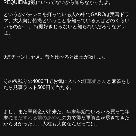
REQUIEMは観にいってないから知らなかったよ。
というかパチンコを打っている人の中でGAROは実写ドラ
マ、大人向け特撮ということを知っている人はどのくらい
いるのか.....。特撮好きじゃないと知らないだろうなアレ
は。
9連チャンしヤメ。昔と比べると出玉が寂しい。
その後残りの4000円でお気に入りの
紅華姐さん
と麻雀をし
たら見事ラスト500円で当たる。
よし、また軍資金が出来た。年末年始でいろいろ買って年
末に
まだすれる前のあやね
の力で得た軍資金が尽きてきた
から良かったよ。人柱も大変なんだってば。