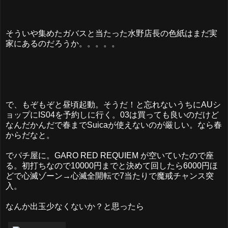
そういや集めたガバスと当たった水野店長の色紙はまだ実
家にあるのだろうか。。。。。
で、もぞもぞと昼頃起動。そうだ！と忘れないうちにAUシ
ョップにIS04を予約しに行く。03は買っても良いのだけど
なんだかんだで春までSuicaが使えないのが厳しい。なら春
からだなと。
でパチ屋に。GARO RED REQUIEM が空いていたので座
る。初打ちなので10000円までと決めて回したら6000円ほ
どで心滅ゾーン→心滅全開転で7当たりで魔戒チャンス突
入。
なんか出玉少なくないか？と思ったら