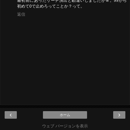
最初前にあったリーチ演出と勘違いしましたがｗ。99から
初めて0で止めろってことか？って。
返信
‹
›
ホーム
ウェブ バージョンを表示