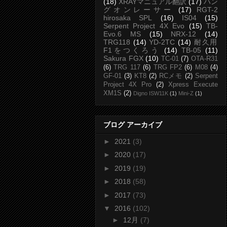
(18)
XRAYマニュアル翻訳
(17)
ハン
グオンレーサー
(17)
RGT-2
hirosaka SPL
(16)
IS04
(15)
Serpent Project 4X Evo
(15)
TB-
Evo.6 MS
(15)
NRX-12
(14)
TRG118
(14)
YD-2TC
(14)
耐久用
F1をつくろう
(14)
TB-05
(11)
Sakura FGX
(10)
TC-01
(7)
OTA-R31
(6)
TRG 117
(6)
TRG FP2
(6)
M08
(4)
GF-01
(3)
KT8
(2)
RCメモ
(2)
Serpent
Project 4X Pro
(2)
Xpress Execute
XM1S
(2)
Digno ISW11K
(1)
Mini-Z
(1)
ブログ アーカイブ
►
2021
(3)
►
2020
(17)
►
2019
(19)
►
2018
(58)
►
2017
(73)
▼
2016
(102)
►
12月
(7)