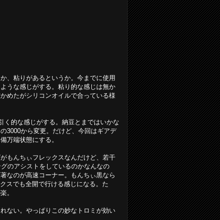
うか、粘りがあるというか。今までに使用
たような感じがする。粘り的な感じは無か
確かめたがシリコンオイルで合っている様
を引く的な感じがする。納豆とまではいかな
3000から変更。だけど、今回はギアデ
準備万端状態にする。
グがもんちぃフレックスなんだけど、若干
ングのアシストをしているのかなんなの
顕著なのが高速コーナー。もんちぃ黒なら
ックスでも全開で行ける感じになる。た
が楽。
知れない。やっぱりこの妙なトロミが効い