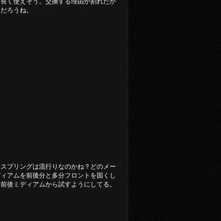
。長く使えそう。交換する理由が割れたか
るだろうね。
近スプリングは流行りなのかね？どのメー
ディアムを前後分と多分フロントを固くし
て前後ミディアムから試すようにしてる。