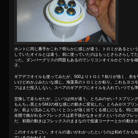
ホントに同じ番手かこれ？明らかに感じが違う。トロミがあるとい
していたオイルとは違う。前に使っていたのはもっとさらさらして
った。ダンパーグリスの問題もあるのでシリコンオイルかどうかを
子。
ギアデフオイルも使ってみたが、500よりトロミ？粘りが強く、糸
いけどめかぶみたいな感じ。海藻系のトロミとか粘り。これもヨコモの
フはまだ投入しない。スペアのギアデフにオイルを入れていつでも
交換して走らせたが、こいつは何が違う。とろみのせい？スプリン
もんちぃ黒とかSMJの様な感じの動きに変化した。とろみがスプリ
か、前より沈みこんでいくとコシが強く出てくる感じになる。特に
全開で曲がれる->フレックスは若干抜かなきゃダメというのがフレ
だ、初期の動きはフレックスのままなので低速コーナーとかの動き
このオイルすごい。オイルの違いがわかったというのは初めてかも
ているのかねえ？