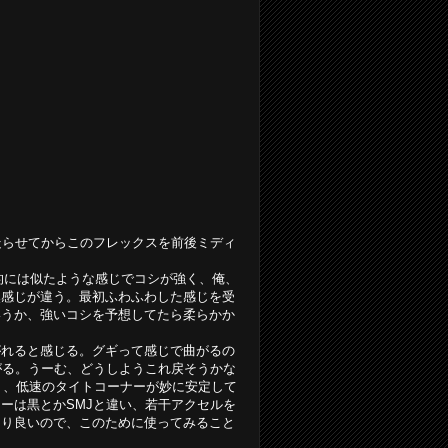
走らせてからこのフレックスを前後ミディ
s的には似たような感じでコシが強く、俺、
然感じが違う。最初ふわふわした感じを受
いうか、強いコシを予想してたら柔らかか
がれると感じる。グギって感じで曲がるの
がる。うーむ、どうしようこれ戻そうかな
ギリ、低速のタイトコーナーが妙に安定して
ーは黒とかSMJと違い、若干アクセルを
より良いので、このために使ってみること