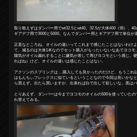
取り敢えずはダンパー用でwt32.5とwt40。32.5が大体400（弱）、4
ギアデフ用で3000と5000。なんでダンパー用とギアデフ用で単位
正直なところね、オイルの違いってこれまで感じたことはないわけよ
て、減るのは大体1本なのでセット購入がもったいないなあでヨコモ
陽気がオイル漏れすることに嫌気が差して再びヨコモという感じ。硬
ればね）けど、オイルの違いは感じたことはない。
アクソンのスプリングは....購入しても良かったのだけど、もうこ
はもんちぃフレックスに似ているということなので今回は良いかなと。
ら買えず。出たら買いますが、出来れば白で出して欲しいな。黒は
とりあえず、ダンパーは今までヨコモのオイルの500を使っていたの
れ替えてみる。