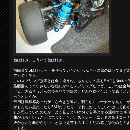
色は好み。こういう色は好き。
前回までSMJショートを使っていたが、もんちぃの黒のほうでまず
アムでトライ。
このスプリングは黒とは全く違うね。もんちぃの黒もSMJもNaoto
路面掴んでますみたいな感じがするスプリングだけど、こいつは全
ける。さぬきうどんのつもりで大阪のうどんを食べたような感じと
ったというか。
最初は違和感あったが、さぬきと違い、明らかにコーナーを丸く曲
がもんちぃ黒だったりSMJだったり、それに対してこいつは丸く曲
とか思っていたのだが、よく見るとNaotosが苦手とする通称オニ
曲がれるということに気づく。ただ、ストレートエンドの高速コーナ
抜かないと曲がらない。とはいえ苦手のオニギリの感じは他のもの
にする。