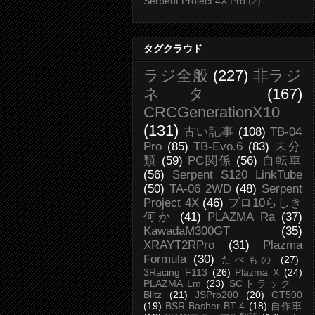
Serpent Project 4X Pro
(2)
タグクラウド
ラジ全般
(227)
非ラジ
ネタ
(167)
CRCGenerationX10
(131)
古い記事
(108)
TB-04
Pro
(85)
TB-Evo.6
(83)
未分
類
(59)
PC関係
(56)
自転車
(56)
Serpent S120 LinkTube
(50)
TA-06 2WD
(48)
Serpent
Project 4X
(46)
プロ10らしき
何か
(41)
PLAZMA Ra
(37)
KawadaM300GT
(35)
XRAYT2RPro
(31)
Plazma
Formula
(30)
たべもの
(27)
3Racing F113
(26)
Plazma X
(24)
PLAZMA Lm
(23)
SCトラック
Blitz
(21)
JSPro200
(20)
GT500
(19)
BSR Basher BT-4
(18)
自作車