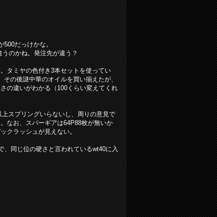
0が500だっけかな。
が違うのかね。発注先が違う？
。タミヤの色付き3本セットを使ってい
、その後謎中華のオイルを買い揃えたが、
さの違いがわかる（100くらい変えてくれ
れ以上スプリングいらないし、周りの意見で
なお、スパーギアは64P88枚が無いか
バックラッシュが見えない。
で、同じ位の硬さと言われているwt40に入