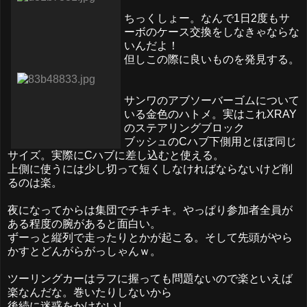
ちっくしょー。なんで1日2度もサ
ーボのケース交換をしなきゃならな
いんだよ！
但しこの際に良いものを発見する。
サンワのアブソーバーゴムについて
いる金色のハトメ。実はこれXRAY
のステアリングブロック
ブッシュのCハブ下側用とほぼ同じ
サイズ。実際にCハブに差し込むと使える。
上側に使うには少し切って短くしなければならないけど削
るのは楽。
夜になってからは集団でチキチキ。やっぱり参加者全員が
ある程度の腕があると面白い。
ずーっと縦列で走ったりとかが起こる。そして先頭がやら
かすとどんがらがっしゃんｗ。
ツーリングカーはラフに握っても問題ないので楽といえば
楽なんだな。巻いたりしないから
後続に迷惑をかけないし。