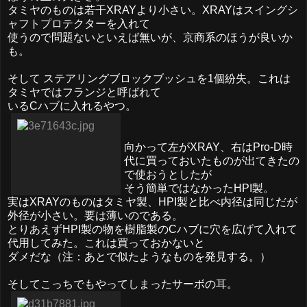
タミヤのものは若干XRAYより小さい。XRAYはスイングシ
ャフトプロテクターを入れて
使うので問題ないといえば無いが、京商系のほうが良いか
も。
そして ステアリングブロックブッシュを1個紛失。これは
タミヤではフランジと呼ばれて
いるCハブに入れるやつ。
向かって左がXRAY、右はPro-D時
代に買っておいたものが出てきたの
で使おうとしたが
そう簡単ではなかったHPI製。
実はXRAYのものはタミヤ製、HPI製と比べ内径は同じだが
外径が小さい。要は薄いのである。
とりあえずHPI製の物を樹脂製のCハブに穴を広げて入れて
代用してみた。これは買っておかないと
ダメだな（注：あとで似たようなものを発見する。）
そしてこっちでもやってしまったサーボの耳。