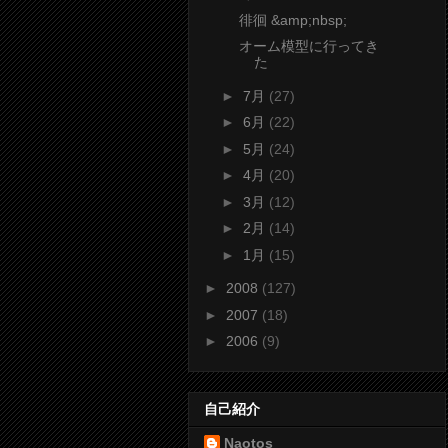
徘徊 &amp;nbsp;
オーム模型に行ってき
た
►
7月
(27)
►
6月
(22)
►
5月
(24)
►
4月
(20)
►
3月
(12)
►
2月
(14)
►
1月
(15)
►
2008
(127)
►
2007
(18)
►
2006
(9)
自己紹介
Naotos