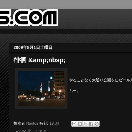
2009年8月1日土曜日
徘徊 &amp;nbsp;
やることなく大通り公園を缶ビール
ふー。
投稿者
Naotos
時刻:
19:34
ラベル:
非ラジネタ