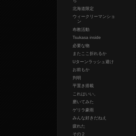
ち
北海道限定
ウィークリーマンショ
ン
布教活動
Tsukasa inside
必要な物
またここ折れるか
Uターンラッシュ避け
お前もか
判明
平置き搭載
これはいい。
磨いてみた
ゲリラ豪雨
みんな好きだねえ
疲れた
その２