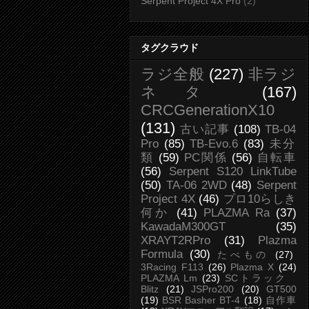
Serpent Project 4X Pro
(2)
タグクラウド
ラジ全般
(227)
非ラジ
ネタ
(167)
CRCGenerationX10
(131)
古い記事
(108)
TB-04
Pro
(85)
TB-Evo.6
(83)
未分
類
(59)
PC関係
(56)
自転車
(56)
Serpent S120 LinkTube
(50)
TA-06 2WD
(48)
Serpent
Project 4X
(46)
プロ10らしき
何か
(41)
PLAZMA Ra
(37)
KawadaM300GT
(35)
XRAYT2RPro
(31)
Plazma
Formula
(30)
たべもの
(27)
3Racing F113
(26)
Plazma X
(24)
PLAZMA Lm
(23)
SCトラック
Blitz
(21)
JSPro200
(20)
GT500
(19)
BSR Basher BT-4
(18)
自作車