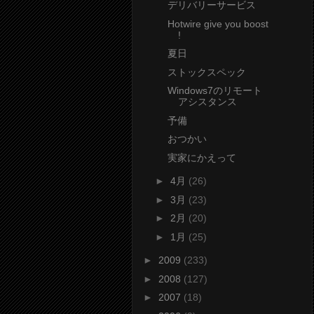
デリバリーサービス
Hotwire give you boost
!
夏日
ストックスペック
Windows7のリモート
アシスタンス
予備
おつかい
実家にかえって
►
4月
(26)
►
3月
(23)
►
2月
(20)
►
1月
(25)
►
2009
(233)
►
2008
(127)
►
2007
(18)