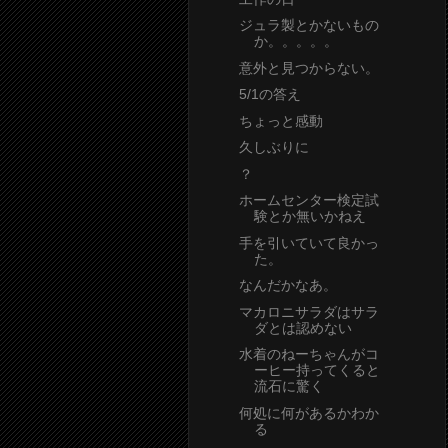
ジュラ製とかないもの
か。。。。。
意外と見つからない。
5/1の答え
ちょっと感動
久しぶりに
？
ホームセンター検定試
験とか無いかねえ
手を引いていて良かっ
た。
なんだかなあ。
マカロニサラダはサラ
ダとは認めない
水着のねーちゃんがコ
ーヒー持ってくると
流石に驚く
何処に何があるかわか
る