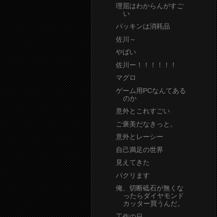
理屈はわからんがすご
い
パッキンは消耗品
佐川～
やばい
佐川ー！！！！！！
マグロ
ゲーム用PCなんてある
のか
意外とこれすごい
ご褒美だなきっと。
意外とレーシー
自己満足の世界
見えてきた
パクリます
俺、切断砥石が無くな
ったらダイヤモンド
カッター買うんだ。
工作の日