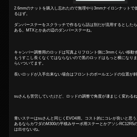
2.6mmのナットを購入し忘れたので無理やり3mmナイロンナット
るはず。
ダンパーステーをスクラッチで作るなら話は別だが流用するとしたら
ある。MTXとかあの辺のダンパーステーね。
キャンバー調整用のロッドは写真よりフロント側に3mmくらい移動
もうすこし長くなくてはならないので黒のロッドはもっと横になりま
らいついてます。
長いロッドが入手出来ない場合はフロントのボールエンドの位置が
suさんも苦労していたけど、ロッドの調整で角度が凄まじく変わる
青いステーはsuさんと同じくEVO4用。コスト的にコレが良いと思う
あるならカワダのM300の平積みサーボ用ステーとかアソシRC12R
は出せないね。