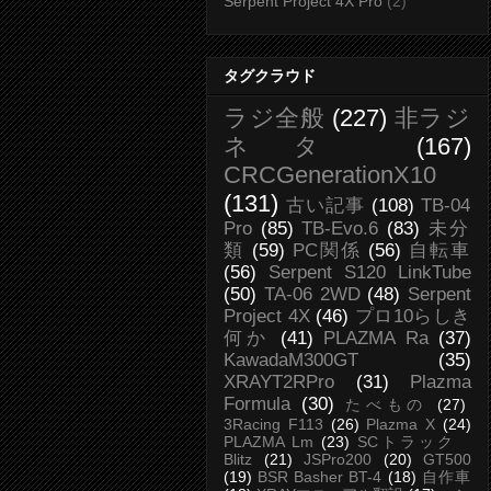
Serpent Project 4X Pro
(2)
タグクラウド
ラジ全般
(227)
非ラジ
ネタ
(167)
CRCGenerationX10
(131)
古い記事
(108)
TB-04
Pro
(85)
TB-Evo.6
(83)
未分
類
(59)
PC関係
(56)
自転車
(56)
Serpent S120 LinkTube
(50)
TA-06 2WD
(48)
Serpent
Project 4X
(46)
プロ10らしき
何か
(41)
PLAZMA Ra
(37)
KawadaM300GT
(35)
XRAYT2RPro
(31)
Plazma
Formula
(30)
たべもの
(27)
3Racing F113
(26)
Plazma X
(24)
PLAZMA Lm
(23)
SCトラック
Blitz
(21)
JSPro200
(20)
GT500
(19)
BSR Basher BT-4
(18)
自作車