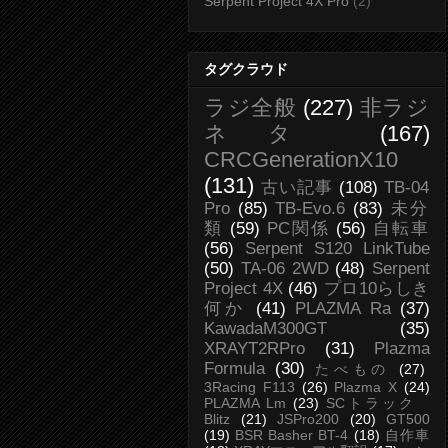
Serpent Project 4X Pro
(2)
タグクラウド
ラジ全般
(227)
非ラジ
ネタ
(167)
CRCGenerationX10
(131)
古い記事
(108)
TB-04
Pro
(85)
TB-Evo.6
(83)
未分
類
(59)
PC関係
(56)
自転車
(56)
Serpent S120 LinkTube
(50)
TA-06 2WD
(48)
Serpent
Project 4X
(46)
プロ10らしき
何か
(41)
PLAZMA Ra
(37)
KawadaM300GT
(35)
XRAYT2RPro
(31)
Plazma
Formula
(30)
たべもの
(27)
3Racing F113
(26)
Plazma X
(24)
PLAZMA Lm
(23)
SCトラック
Blitz
(21)
JSPro200
(20)
GT500
(19)
BSR Basher BT-4
(18)
自作車