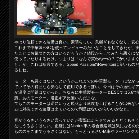
やはり信頼できる装備は良い。素晴らしい。息継ぎもなくなり、安
これまで中華製ESCを使ってレビューみたいなことをしてきたが、
たことにお気づきの方はいるだろうか？値段からしてみたら悪くは
使っていたりするわけ。つまりは「なんで買わねーの？てかいます
と。が、これは断言できる。Speed PassionのReventonは良
るしね。
モーターも悪くはない。というかこれまでの中華製モーターになか
ていてその範囲なら安心して使用できるっぽい。今日はその適性ギア
が温度に問題はなかった。ちなみに中華製モーター＆ESCでは5.6
態。あのモーター、適正ギア比無いんだよな。
でもこのモーターは逆にいうと現状より速度を上げることが出来な
ムに対抗できる速度は出ているので問題はないからいいかなと。
音がうるさいうるさい言っていたが実際に走らせてみるとどうもそ
なにうるさくはない。正確にはNaotos車の場合低速域は気になる
もののそこまでうるさくはない。もっとうるさいM車やツーリングカ