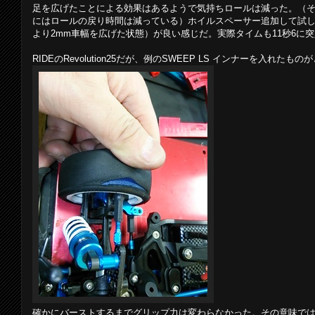
足を広げたことによる効果はあるようで気持ちロールは減った。（それ
にはロールの戻り時間は減っている）ホイルスペーサー追加して試し
より2mm車幅を広げた状態）が良い感じだ。実際タイムも11秒6に
RIDEのRevolution25だが、例のSWEEP LS インナーを入れた
確かにバーストするまでグリップ力は変わらなかった。その意味で