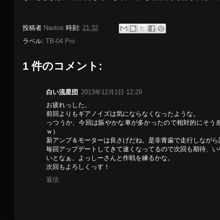
投稿者
Naotos
時刻:
21:32
ラベル:
TB-04 Pro
1 件のコメント:
白い流星団
2013年12月1日 12:29
お疲れっした。
前回よりもギアノイズは気にならなくなったような。
っつうか、今回は賑やかな車が多かったので相対的にそう
ｗ）
新アンプ＆モーターは良さげだね。是非青歯で走行しながら
毎回アップデートしてきて速くなってるので次回も期待、い
いとなぁ、よっしーさんと作戦を練るかな。
次回もよろしくっす！
返信