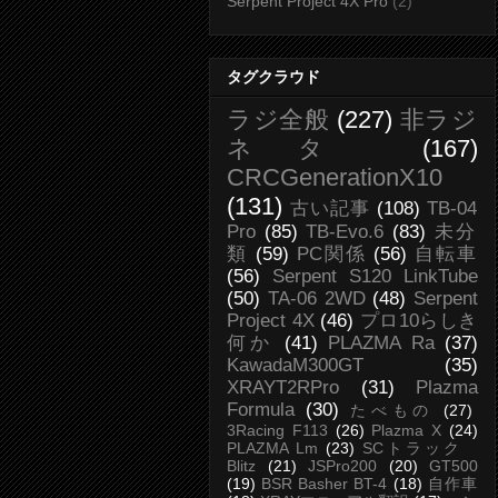
Serpent Project 4X Pro
(2)
タグクラウド
ラジ全般
(227)
非ラジ
ネタ
(167)
CRCGenerationX10
(131)
古い記事
(108)
TB-04
Pro
(85)
TB-Evo.6
(83)
未分
類
(59)
PC関係
(56)
自転車
(56)
Serpent S120 LinkTube
(50)
TA-06 2WD
(48)
Serpent
Project 4X
(46)
プロ10らしき
何か
(41)
PLAZMA Ra
(37)
KawadaM300GT
(35)
XRAYT2RPro
(31)
Plazma
Formula
(30)
たべもの
(27)
3Racing F113
(26)
Plazma X
(24)
PLAZMA Lm
(23)
SCトラック
Blitz
(21)
JSPro200
(20)
GT500
(19)
BSR Basher BT-4
(18)
自作車