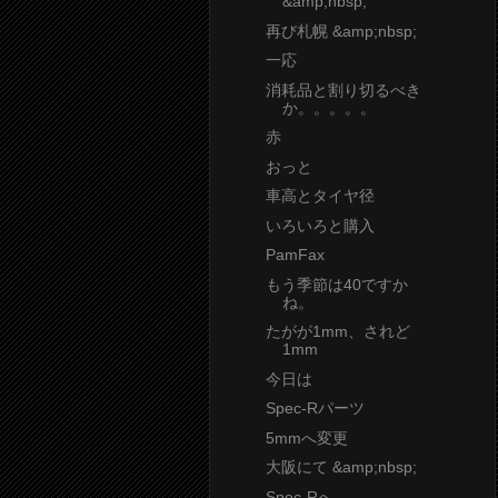
&amp;nbsp;
再び札幌 &amp;nbsp;
一応
消耗品と割り切るべき
か。。。。。
赤
おっと
車高とタイヤ径
いろいろと購入
PamFax
もう季節は40ですか
ね。
たがが1mm、されど
1mm
今日は
Spec-Rパーツ
5mmへ変更
大阪にて &amp;nbsp;
Spec-Rへ