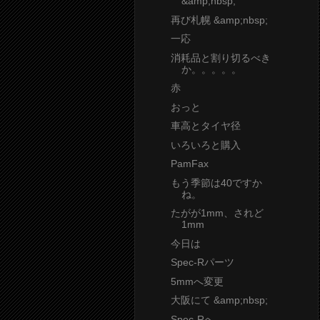
&amp;nbsp;
再び札幌 &amp;nbsp;
一応
消耗品と割り切るべき
か。。。。。
赤
おっと
車高とタイヤ径
いろいろと購入
PamFax
もう季節は40ですか
ね。
たがが1mm、されど
1mm
今日は
Spec-Rパーツ
5mmへ変更
大阪にて &amp;nbsp;
Spec-Rへ