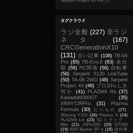
Serpent Project 4X Pro
(2)
タグクラウド
ラジ全般
(227)
非ラジ
ネタ
(167)
CRCGenerationX10
(131)
古い記事
(108)
TB-04
Pro
(85)
TB-Evo.6
(83)
未分
類
(59)
PC関係
(56)
自転車
(56)
Serpent S120 LinkTube
(50)
TA-06 2WD
(48)
Serpent
Project 4X
(46)
プロ10らしき
何か
(41)
PLAZMA Ra
(37)
KawadaM300GT
(35)
XRAYT2RPro
(31)
Plazma
Formula
(30)
たべもの
(27)
3Racing F113
(26)
Plazma X
(24)
PLAZMA Lm
(23)
SCトラック
Blitz
(21)
JSPro200
(20)
GT500
(19)
BSR Basher BT-4
(18)
自作車