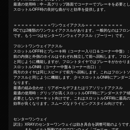
最適の使用時：中～高グリップ路面でコーナーでブレーキを必要と
スロットルOFF時の良好な曲がりと効率を提供します。
＝＝＝＝＝＝＝＝＝＝ワンウェイアクスル＝＝＝＝＝＝＝＝＝＝
RCでは2種類のワンウェイアクスルがあります。一般的なのはフロ
です。もう一つはセンターワンウェイアクスル（プーリー）です。
フロントワンウェイアクスル
スロットルOFF時とブレーキ時（コーナー入り口＆コーナー中盤）
前の内側と外側のホイルはそれぞれ独立して前へ回転します。フロ
と同じように機能しますが、フロントタイヤではブレーキがかかり
スロットルON時（コーナー中盤＆コーナー出口）：
両方のタイヤは同じスピードで前方へ回転します。これはフロント
アクスルと同じように機能します。少々スロットルON時にアンダー
なります。
最適の組み合わせ：リアボールデフまたはリアソリッドアクスル
最適の使用時：グリップが高くスロットルOFF時にアンダーステア
必要としないサーキット向けです。これはスロットルOFF時に最高
効率が良くなります。スムーズなドライビングスタイル向けです。
センターワンウェイ
訳注）XRAYのセンターワンウェイは効き具合を調整可能のようです
また、ベルト駆動ですのでワンウェイ「プーリー」です。