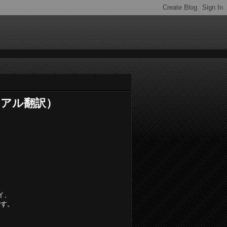
ュアル翻訳）
イ、
です。