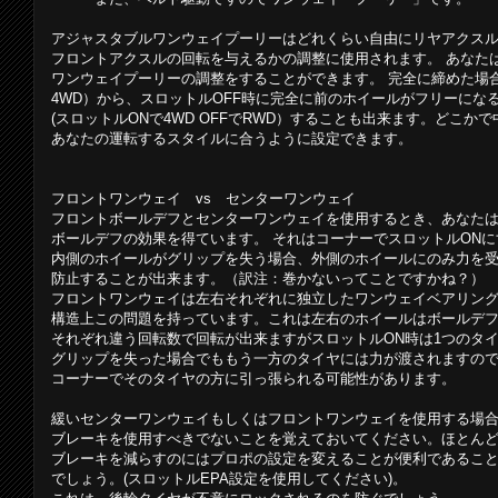
アジャスタブルワンウェイプーリーはどれくらい自由にリヤアクス
フロントアクスルの回転を与えるかの調整に使用されます。 あなたはlay
ワンウェイプーリーの調整をすることができます。 完全に締めた場
4WD）から、スロットルOFF時に完全に前のホイールがフリーにな
(スロットルONで4WD OFFでRWD）することも出来ます。どこか
あなたの運転するスタイルに合うように設定できます。
フロントワンウェイ vs センターワンウェイ
フロントボールデフとセンターワンウェイを使用するとき、あなた
ボールデフの効果を得ています。 それはコーナーでスロットルON
内側のホイールがグリップを失う場合、外側のホイールにのみ力を
防止することが出来ます。（訳注：巻かないってことですかね？）
フロントワンウェイは左右それぞれに独立したワンウェイベアリン
構造上この問題を持っています。これは左右のホイールはボールデ
それぞれ違う回転数で回転が出来ますがスロットルON時は1つのタ
グリップを失った場合でももう一方のタイヤには力が渡されますの
コーナーでそのタイヤの方に引っ張られる可能性があります。
緩いセンターワンウェイもしくはフロントワンウェイを使用する場
ブレーキを使用すべきでないことを覚えておいてください。ほとん
ブレーキを減らすのにはプロポの設定を変えることが便利であるこ
でしょう。(スロットルEPA設定を使用してください)。