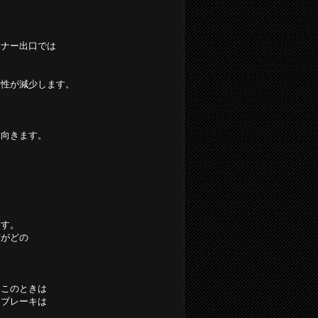
ーナー出口では
定性が減少します。
に向きます。
ます。
方がどの
。このときは
はブレーキは