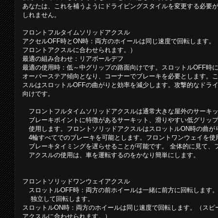
あなたは、これを補うようにドライビングスタイルを変更する必要
しれません。
フロントフルタイムソリッドアクスル
アクセルOFF時とON時：両方のホイールは同じ速度で回転します。
フロントアクスルに合わせられます。）
最適の組み合わせ：リアボールデフ
最適の使用時：低～中グリップの路面向けです。スロットルOFF時
オーバーステア傾向となり、コーナーでブレーキを必要とします。
スルはスロットルOFFの曲がりと効率を減少します。攻撃的なドラ
向けです。
フロントフルタイムソリッドアクスルは通常大きな屋外のサーキッ
ブレーキポイントに特徴があるサーキット、滑りやすい低グリップ
使用します。フロントソリッドアクスルはスロットルON時の曲が
4輪すべてでのブレーキを可能とします。フロントワンウェイを使
ブレーキタイミングを遅らせることが可能です。 全体的に見て、
アクスルの使用は、車を運転するのをかなり簡単にします。
フロントソリッドワンウェイアクスル
スロットルOFF時：両方の前ホイールは一緒に前方に回転します
独立して回転します。
スロットルON時：両方のホイールは同じ速度で回転します。（スピ
アクスルに合わせられます。）