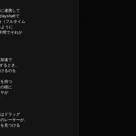
ルに連携して
shaftで
合（フルタイム
るように
で中間でそれが
は加速で
にするとき、
受けるのを
グを持つ
フの様に
イヤが
で
合はドラッグ
どのレーサーが、
とを見つける