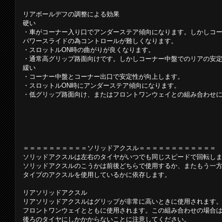
リアボールデフの調整による効果
硬い
・車がコーナー入り口でアンダーステア傾向になります。しかしコ
パワースライドの為コントロールが難しくなります。
・スロットルON時の曲がりが良くなります。
・通常高グリップ路面向けです。しかしコーナー中盤でのリアの安
緩い
・コーナー中盤とコーナー出口で安定性が向上します。
・スロットルON時にアンダーステア傾向になります。
・低グリップ路面向け、またはフロントワンウェイとの組み合わせ
＝＝＝＝＝＝＝＝＝＝ソリッドアクスル＝＝＝＝＝＝＝＝＝＝＝＝
ソリッドアクスルは左右のタイヤがいつでも同じスピードで回転し
ソリッドアクスルのこうかは前後どちらで使用するか、またもう一
タイプのアクスルを使用しているかに依存します。
リアソリッドアクスル
リアソリッドアクスルはグリップが非常に高いときに使用されます
フロントワンウェイとともに使用されます。この組み合わせの場合
後ろのタイヤにしかかからないことに注意してください。