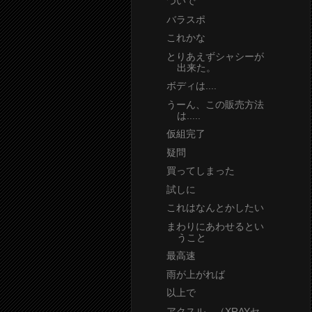
ついで
バラスポ
これかな
とりあえずシャシーが
出来た。
ボディは....
うーん、この販売方法
は.....
仮組完了
疑問
買ってしまった
試しに
これはなんとかしたい
まわりにあわせるとい
うこと
最高速
雨が上がれば
以上で
アクスル （XRAYセ