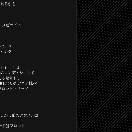
があるかも
（スピードは
に
このアク
イビング
トもしくは
のコンディションで
りを増加し、
用していたときと比べ
フロントソリッド
。しかし前のアクスルは
ードはフロント