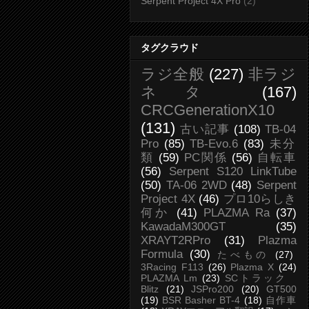
Serpent Project 4X Pro
(2)
タグクラウド
ラジ全般
(227)
非ラジ
ネタ
(167)
CRCGenerationX10
(131)
古い記事
(108)
TB-04
Pro
(85)
TB-Evo.6
(83)
未分
類
(59)
PC関係
(56)
自転車
(56)
Serpent S120 LinkTube
(50)
TA-06 2WD
(48)
Serpent
Project 4X
(46)
プロ10らしき
何か
(41)
PLAZMA Ra
(37)
KawadaM300GT
(35)
XRAYT2RPro
(31)
Plazma
Formula
(30)
たべもの
(27)
3Racing F113
(26)
Plazma X
(24)
PLAZMA Lm
(23)
SCトラック
Blitz
(21)
JSPro200
(20)
GT500
(19)
BSR Basher BT-4
(18)
自作車