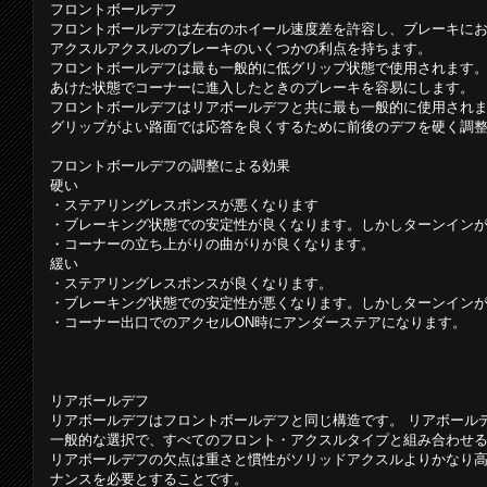
フロントボールデフ
フロントボールデフは左右のホイール速度差を許容し、ブレーキに
アクスルアクスルのブレーキのいくつかの利点を持ちます。
フロントボールデフは最も一般的に低グリップ状態で使用されます
あけた状態でコーナーに進入したときのプレーキを容易にします。
フロントボールデフはリアボールデフと共に最も一般的に使用され
グリップがよい路面では応答を良くするために前後のデフを硬く調
フロントボールデフの調整による効果
硬い
・ステアリングレスポンスが悪くなります
・ブレーキング状態での安定性が良くなります。しかしターンイン
・コーナーの立ち上がりの曲がりが良くなります。
緩い
・ステアリングレスポンスが良くなります。
・ブレーキング状態での安定性が悪くなります。しかしターンイン
・コーナー出口でのアクセルON時にアンダーステアになります。
リアボールデフ
リアボールデフはフロントボールデフと同じ構造です。 リアボール
一般的な選択で、すべてのフロント・アクスルタイプと組み合わせ
リアボールデフの欠点は重さと慣性がソリッドアクスルよりかなり
ナンスを必要とすることです。