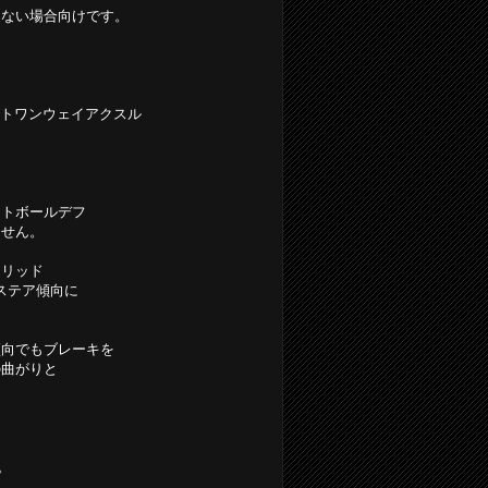
しない場合向けです。
ントワンウェイアクスル
：
ントボールデフ
ません。
ソリッド
ステア傾向に
傾向でもブレーキを
の曲がりと
。