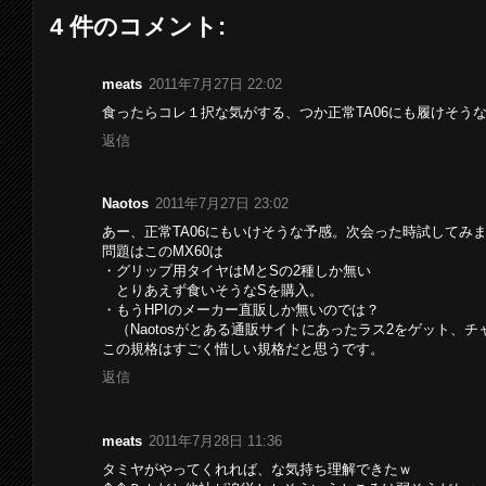
4 件のコメント:
meats
2011年7月27日 22:02
食ったらコレ１択な気がする、つか正常TA06にも履けそう
返信
Naotos
2011年7月27日 23:02
あー、正常TA06にもいけそうな予感。次会った時試してみ
問題はこのMX60は
・グリップ用タイヤはMとSの2種しか無い
とりあえず食いそうなSを購入。
・もうHPIのメーカー直販しか無いのでは？
（Naotosがとある通販サイトにあったラス2をゲット、チ
この規格はすごく惜しい規格だと思うです。
返信
meats
2011年7月28日 11:36
タミヤがやってくれれば、な気持ち理解できたｗ