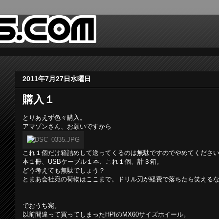
2011年7月27日水曜日
購入１
とりあえず色々購入。
アマゾンさん、お願いですから
これ１個だけ箱詰めして送ってくるのは無駄ですのでやめてくださ
本１冊、USBケーブル１本、これ１個、計３箱。
どう考えても無駄でしょう？
とまあ会社宛の荷物はここまで。ドリル刃が経費で落ちたら笑える
でおうち宛。
以前間違って買ってしまったHPIのMX60サイズホイール。