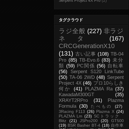
Serpent Project 4X Pro
(2)
タグクラウド
ラジ全般
(227)
非ラジ
ネタ
(167)
CRCGenerationX10
(131)
古い記事
(108)
TB-04
Pro
(85)
TB-Evo.6
(83)
未分
類
(59)
PC関係
(56)
自転車
(56)
Serpent S120 LinkTube
(50)
TA-06 2WD
(48)
Serpent
Project 4X
(46)
プロ10らしき
何か
(41)
PLAZMA Ra
(37)
KawadaM300GT
(35)
XRAYT2RPro
(31)
Plazma
Formula
(30)
たべもの
(27)
3Racing F113
(26)
Plazma X
(24)
PLAZMA Lm
(23)
SCトラック
Blitz
(21)
JSPro200
(20)
GT500
(19)
BSR Basher BT-4
(18)
自作車