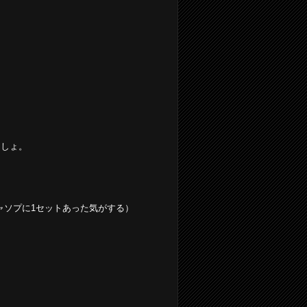
な
ましょ。
ャソプに1セットあった気がする）