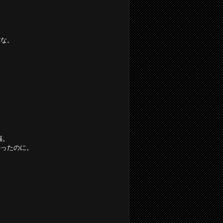
だな。
幅。
かったのに。