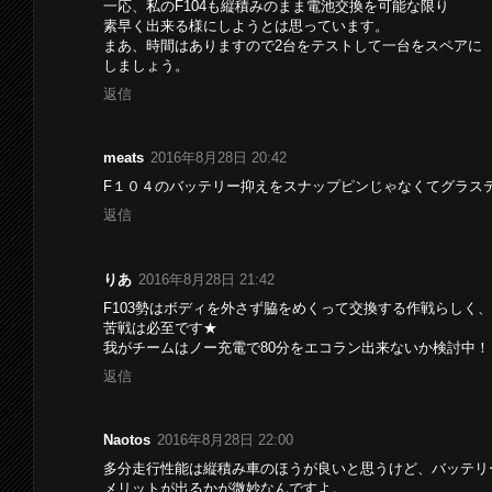
一応、私のF104も縦積みのまま電池交換を可能な限り
素早く出来る様にしようとは思っています。
まあ、時間はありますので2台をテストして一台をスペアに
しましょう。
返信
meats
2016年8月28日 20:42
F１０４のバッテリー抑えをスナップピンじゃなくてグラス
返信
りあ
2016年8月28日 21:42
F103勢はボディを外さず脇をめくって交換する作戦らしく、
苦戦は必至です★
我がチームはノー充電で80分をエコラン出来ないか検討中！
返信
Naotos
2016年8月28日 22:00
多分走行性能は縦積み車のほうが良いと思うけど、バッテリ
メリットが出るかが微妙なんですよ。