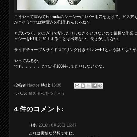
こうやって重ねてFormulaのシャシーにTバー用穴をあけて、ビス
か？そうすれば横置きのF1作れんじゃね？
と思いつく。のこぎりで切ったりしなきゃいけないので気長な作業に
ャシーをF1用に加工することは出来ない。長さが足りない。
サイドチューブ＆サイドスプリング付きのTバーF1という謎のもの
やってみるか。
でも。。。。。だれかF103持ってたりしないかな。
投稿者
Naotos
時刻:
16:30
ラベル:
耐久用F1をつくろう
4 件のコメント:
りあ
2016年8月28日 16:47
これは素敵な発想ですね。