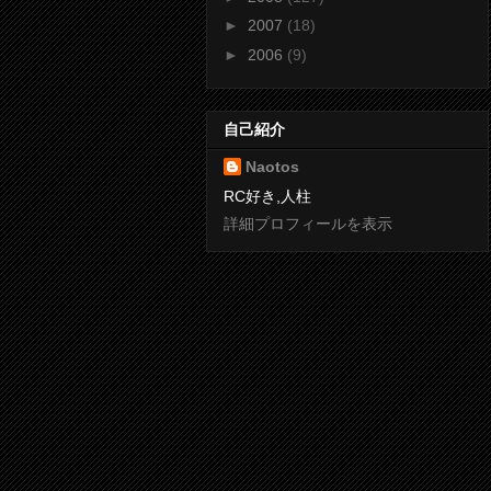
►
2007
(18)
►
2006
(9)
自己紹介
Naotos
RC好き,人柱
詳細プロフィールを表示