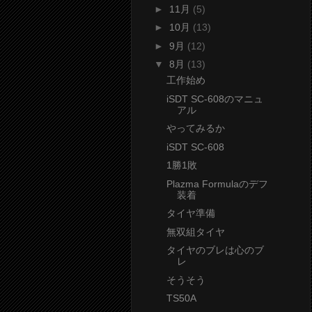
►
11月
(5)
►
10月
(13)
►
9月
(12)
▼
8月
(13)
工作始め
iSDT SC-608のマニュ
アル
やってみるか
iSDT SC-608
1勝1敗
Plazma Formulaのデフ
装着
タイヤ準備
無双組タイヤ
タイヤのブレは心のブ
レ
そうそう
TS50A