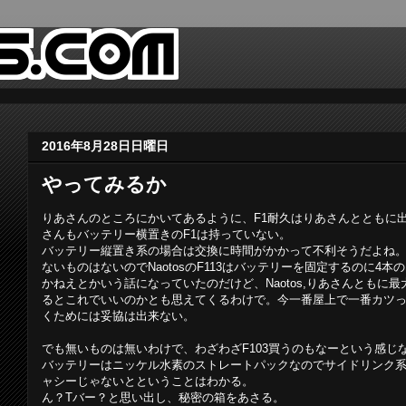
2016年8月28日日曜日
やってみるか
りあさんのところにかいてあるように、F1耐久はりあさんとともに出る
さんもバッテリー横置きのF1は持っていない。
バッテリー縦置き系の場合は交換に時間がかかって不利そうだよね
ないものはないのでNaotosのF113はバッテリーを固定するのに4
かねえとかいう話になっていたのだけど、Naotos,りあさんともに
るとこれでいいのかとも思えてくるわけで。今一番屋上で一番カツ
くためには妥協は出来ない。
でも無いものは無いわけで、わざわざF103買うのもなーという感じ
バッテリーはニッケル水素のストレートパックなのでサイドリンク系
ャシーじゃないとということはわかる。
ん？Tバー？と思い出し、秘密の箱をあさる。