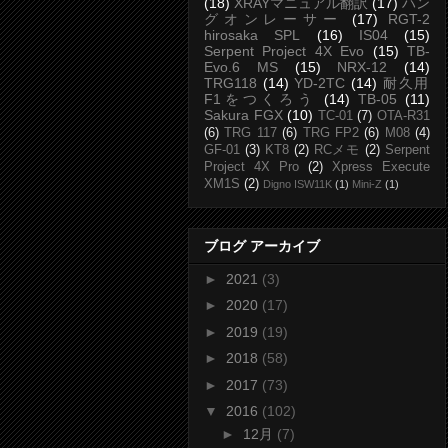
(18)
XRAYマニュアル翻訳
(17)
ハン
グオンレーサー
(17)
RGT-2
hirosaka SPL
(16)
IS04
(15)
Serpent Project 4X Evo
(15)
TB-
Evo.6 MS
(15)
NRX-12
(14)
TRG118
(14)
YD-2TC
(14)
耐久用
F1をつくろう
(14)
TB-05
(11)
Sakura FGX
(10)
TC-01
(7)
OTA-R31
(6)
TRG 117
(6)
TRG FP2
(6)
M08
(4)
GF-01
(3)
KT8
(2)
RCメモ
(2)
Serpent
Project 4X Pro
(2)
Xpress Execute
XM1S
(2)
Digno ISW11K
(1)
Mini-Z
(1)
ブログ アーカイブ
►
2021
(3)
►
2020
(17)
►
2019
(19)
►
2018
(58)
►
2017
(73)
▼
2016
(102)
►
12月
(7)