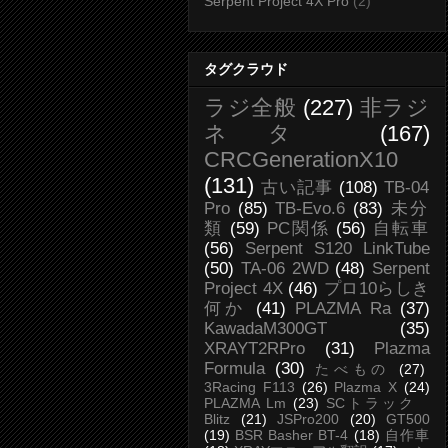
Serpent Project 4X Pro
(2)
タグクラウド
ラジ全般
(227)
非ラジ
ネタ
(167)
CRCGenerationX10
(131)
古い記事
(108)
TB-04
Pro
(85)
TB-Evo.6
(83)
未分
類
(59)
PC関係
(56)
自転車
(56)
Serpent S120 LinkTube
(50)
TA-06 2WD
(48)
Serpent
Project 4X
(46)
プロ10らしき
何か
(41)
PLAZMA Ra
(37)
KawadaM300GT
(35)
XRAYT2RPro
(31)
Plazma
Formula
(30)
たべもの
(27)
3Racing F113
(26)
Plazma X
(24)
PLAZMA Lm
(23)
SCトラック
Blitz
(21)
JSPro200
(20)
GT500
(19)
BSR Basher BT-4
(18)
自作車