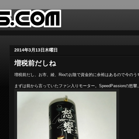
2014年3月13日木曜日
増税前だしね
増税前だし、お市、綾、Rioのお陰で資金的に余裕はあるので今の
まずは前から言っていたファン入りモーター。SpeedPassionの怒響