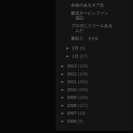
余裕のあるギア比
脈流タービンファン
追記
プロポにリコールある
んだ
裏貼り その2
►
2月
(8)
►
1月
(17)
►
2013
(120)
►
2012
(104)
►
2011
(254)
►
2010
(335)
►
2009
(233)
►
2008
(127)
►
2007
(18)
►
2006
(9)