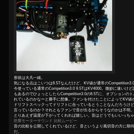
形状は大凡一緒。
気になる点はこいつは8.5Tなんだけど、KV値が通常のCompetition3
今使っている通常のCompetition3.0 9.5TはKV4000。微妙
もあるのでひょっとしたらCompetition3.0の8.5Tに、オプシ
れているのかなーと勝手に想像。ファンを付けたことによってKV値
ドリフトスペックってドリフトに合っているとうことなんだろうけ
言っているのか？それともファンで音が出るからそうなのかは不明
とりあえず温度が下がってくれれば嬉しい。音はどうでもいいっち
怒響モーターサウンド 比較ムービー
音の比較を公開してくれているけど、音というより風切音の方に期
だ。