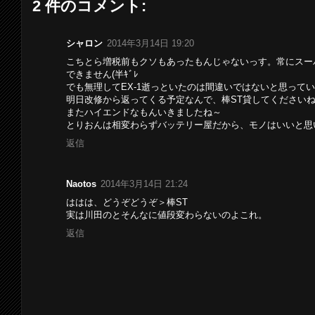
2 件のコメント:
シャロン
2014年3月14日 19:20
こちとら増税前もクソもあったもんじゃないっす。常にスー
できません(半ｷﾞﾚ
でも無理してEX-1逝っといたのは間違いではないと思って
明日改修から返ってくる予定なんで、棒ST貸してくださいね
またハイエンドなもんいきましたね～
とりおんは相変わらずバッテリー屋だから、モノはいいと思
返信
Naotos
2014年3月14日 21:24
ははは、どうぞどうぞ＞棒ST
実は川田のとそんなに値段変わらないのよこれ。
返信