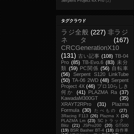
Serpent Project 4X Pro
(2)
タグクラウド
ラジ全般
(227)
非ラジ
ネタ
(167)
CRCGenerationX10
(131)
古い記事
(108)
TB-04
Pro
(85)
TB-Evo.6
(83)
未分
類
(59)
PC関係
(56)
自転車
(56)
Serpent S120 LinkTube
(50)
TA-06 2WD
(48)
Serpent
Project 4X
(46)
プロ10らしき
何か
(41)
PLAZMA Ra
(37)
KawadaM300GT
(35)
XRAYT2RPro
(31)
Plazma
Formula
(30)
たべもの
(27)
3Racing F113
(26)
Plazma X
(24)
PLAZMA Lm
(23)
SCトラック
Blitz
(21)
JSPro200
(20)
GT500
(19)
BSR Basher BT-4
(18)
自作車