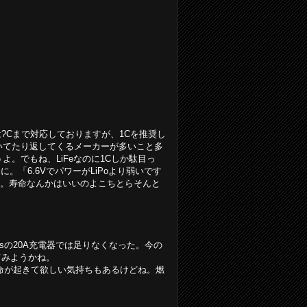
電は?Cまで対応しておりますが、1Cを推奨し
いてたり返してくるメーカーが多いこと多
。でもね、LiFeなのに1Cしか駄目っ
「6.6VでパワーがLiPoより弱いです
よ。寿命なんかはいいのよこちとらそんと
tosの20A充電器では足りなくなった。今の
してみようかね。
革命が起きて欲しい気持ちもあるけどね。燃