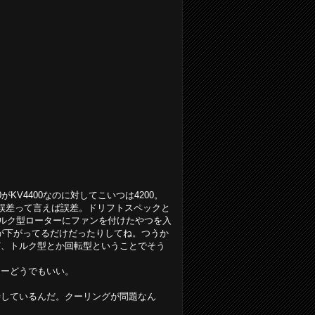
.0がKV4400なのに対してこいつは4200。
に速いけど誤差って言えば誤差。ドリフトスペックと
ョンのトルク型ローターにファンを付けたやつを入
が下がってるだけだったりしてね。つうか
ど、トルク型とか回転型ということでそう
。
ゃーどうでもいい。
待しているんだ。クーリングが問題なん