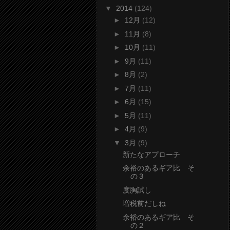
▼
2014
(124)
►
12月
(12)
►
11月
(8)
►
10月
(11)
►
9月
(11)
►
8月
(2)
►
7月
(11)
►
6月
(15)
►
5月
(11)
►
4月
(9)
▼
3月
(9)
新たなアプローチ
余裕のあるギア比 そ
の３
度胸試し
増税前だしね
余裕のあるギア比 そ
の２