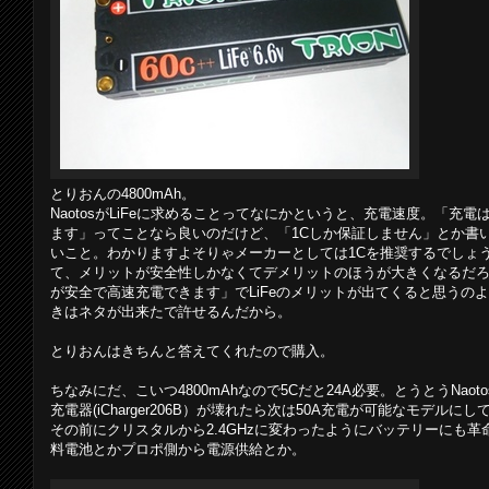
とりおんの4800mAh。
NaotosがLiFeに求めることってなにかというと、充電速度。「充
ます」ってことなら良いのだけど、「1Cしか保証しません」とか書
いこと。わかりますよそりゃメーカーとしては1Cを推奨するでしょうよ
て、メリットが安全性しかなくてデメリットのほうが大きくなるだろに。
が安全で高速充電できます」でLiFeのメリットが出てくると思うの
きはネタが出来たで許せるんだから。
とりおんはきちんと答えてくれたので購入。
ちなみにだ、こいつ4800mAhなので5Cだと24A必要。とうとうNao
充電器(iCharger206B）が壊れたら次は50A充電が可能なモデルに
その前にクリスタルから2.4GHzに変わったようにバッテリーにも
料電池とかプロポ側から電源供給とか。