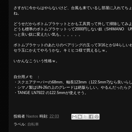
さすがに今からはやらないけど、台風も来ているし部屋に入れてち
ね。
どうせだからボトムブラケットとかも工具買って外して掃除してみ
どうも標準のボトムブラケットって2000円しない奴（SHIMANO UN-
っと良い奴に変えたい気も。。。。。。
ボトムブラケットのあたりのベアリングの玉って3/16とか1/4らしい
セラ玉にかえてやろうかな。キミヒコ様で買えるしｗ。
いかんなこういう性格ｗ。
自分用メモ ：
・スクエアテーパーの68mm、軸長123mm（122.5mm?)なら良い
・シマノ製はUN-26の上のグレードは絶版らしい。やるんだったら
・TANGE LN7922 の122.5mmが使えそう。
投稿者
Naotos
時刻:
22:03
ラベル:
自転車