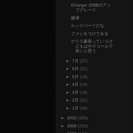
iCharger 208Bのアッ
プグレード
爆弾
ルックパーツだな
ファンをつけてみる
ゲリラ豪雨っていうけ
どもはやスコールで
良いと思う
►
7月
(27)
►
6月
(31)
►
5月
(14)
►
4月
(24)
►
3月
(18)
►
2月
(31)
►
1月
(36)
►
2010
(335)
►
2009
(233)