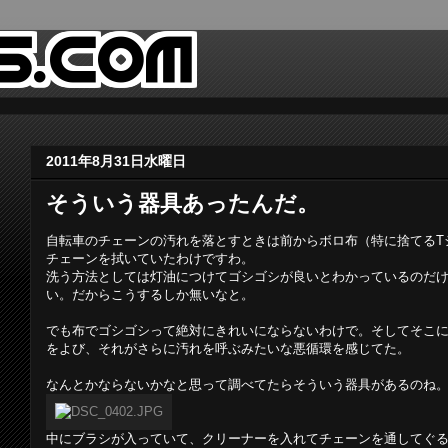
2011年8月31日水曜日
そういう器具あったんだ。
自転車のチェーンの汚れを落とすときは前からボロ布（特に捨てるT
チェーンを拭いていたわけですわ。
洗う方法としては灯油につけてゴシゴシが良いとわかっているのだ
い。だからこうするしか無いなと。
でも布でゴシゴシって絶対にきれいにならないわけで。そしてそこ
をよび、それがさらに汚れを呼ぶみたいな悪循環を感じてた。
なんとかならないかなと思って調べてたらそういう器具があるのね
中にブラシが入っていて、クリーナーを入れてチェーンを通してぐ