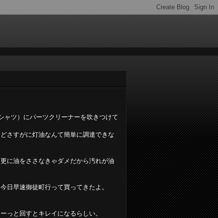
シャツ）にパーツクリーナーを吹きつけて
けどさすがに灯油なんて簡単に調達できな
に更に油をささなきゃダメだから汚れが油
。今日早速御徒町行って買ってきたよ。
るーっと回すとキレイになるらしい。