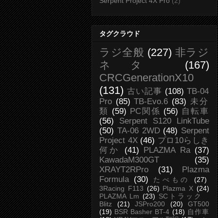
Serpent Project 4X Pro
(2)
タグクラウド
ラジ全般
(227)
非ラジ
ネタ
(167)
CRCGenerationX10
(131)
古い記事
(108)
TB-04
Pro
(85)
TB-Evo.6
(83)
未分
類
(59)
PC関係
(56)
自転車
(56)
Serpent S120 LinkTube
(50)
TA-06 2WD
(48)
Serpent
Project 4X
(46)
プロ10らしき
何か
(41)
PLAZMA Ra
(37)
KawadaM300GT
(35)
XRAYT2RPro
(31)
Plazma
Formula
(30)
たべもの
(27)
3Racing F113
(26)
Plazma X
(24)
PLAZMA Lm
(23)
SCトラック
Blitz
(21)
JSPro200
(20)
GT500
(19)
BSR Basher BT-4
(18)
自作車