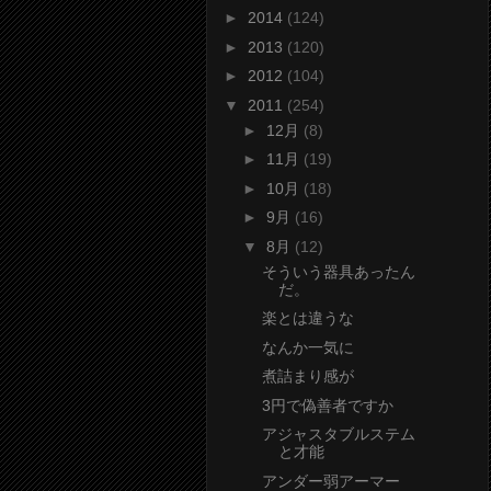
►
2014
(124)
►
2013
(120)
►
2012
(104)
▼
2011
(254)
►
12月
(8)
►
11月
(19)
►
10月
(18)
►
9月
(16)
▼
8月
(12)
そういう器具あったん
だ。
楽とは違うな
なんか一気に
煮詰まり感が
3円で偽善者ですか
アジャスタブルステム
と才能
アンダー弱アーマー