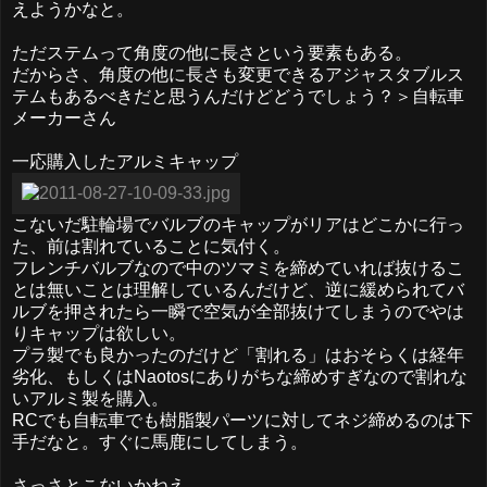
えようかなと。
ただステムって角度の他に長さという要素もある。
だからさ、角度の他に長さも変更できるアジャスタブルス
テムもあるべきだと思うんだけどどうでしょう？＞自転車
メーカーさん
一応購入したアルミキャップ
こないだ駐輪場でバルブのキャップがリアはどこかに行っ
た、前は割れていることに気付く。
フレンチバルブなので中のツマミを締めていれば抜けるこ
とは無いことは理解しているんだけど、逆に緩められてバ
ルブを押されたら一瞬で空気が全部抜けてしまうのでやは
りキャップは欲しい。
プラ製でも良かったのだけど「割れる」はおそらくは経年
劣化、もしくはNaotosにありがちな締めすぎなので割れな
いアルミ製を購入。
RCでも自転車でも樹脂製パーツに対してネジ締めるのは下
手だなと。すぐに馬鹿にしてしまう。
さっさとこないかねえ。