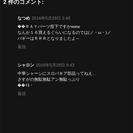
2 件のコメント:
なつめ
2016年5月29日 2:40
��ＲＡＹパーツ投下ですかwww
なんか１６買えるぐらいになるのでは(ノ・ω・)ノ
バギーはＲＲＲとなりましたよ～
返信
シャロン
2016年5月29日 9:43
中華シャーシにスロバキア部品ってねえ…
さすがの無駄無駄アン無駄っぷり
��ｲﾈ・
返信