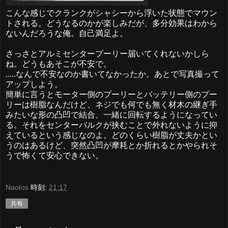
こんな感じでクランクがシャシーから浮いた状態でマウン
トされる。どうなるのかが楽しみだが、多分効果はわから
ないんだろうな俺。自己満足よ。
さっさとアルミセンタープーリー届いてくれないかしら
ね。どうもあそこが不安で。
.....なんで不安なのか書いてなかったか。あとで写真撮って
アップしよう。
簡単に言うとモーター側のプーリーとバッテリー側のプー
リーは樹脂なんだけど、ネジでも何でも無く材木の継ぎ手
みたいな形の凸凹で結合、一緒に回転するようになってい
る。それをセンターバルクが挟むことで外れないように抑
えているという感じなのよ。どのくらい樹脂が丈夫かとい
うのはあるけど、突然凸凹が摩耗とか折れるとかやられそ
うで怖くて安心できない。
Naotos
時刻:
21:17
共有