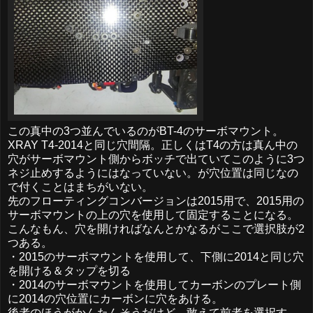
この真中の3つ並んでいるのがBT-4のサーボマウント。
XRAY T4-2014と同じ穴間隔。正しくはT4の方は真ん中の
穴がサーボマウント側からボッチで出ていてこのように3つ
ネジ止めするようにはなっていない。が穴位置は同じなの
で付くことはまちがいない。
先のフローティングコンバージョンは2015用で、2015用の
サーボマウントの上の穴を使用して固定することになる。
こんなもん、穴を開ければなんとかなるがここで選択肢が2
つある。
・2015のサーボマウントを使用して、下側に2014と同じ穴
を開ける＆タップを切る
・2014のサーボマウントを使用してカーボンのプレート側
に2014の穴位置にカーボンに穴をあける。
後者のほうがかんたんそうだけど、敢えて前者を選択す