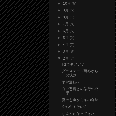
►
10月
(5)
►
9月
(5)
►
8月
(4)
►
7月
(8)
►
6月
(5)
►
5月
(2)
►
4月
(7)
►
3月
(8)
▼
2月
(7)
F1でギアデフ
グラステープ留めから
の決別
平常運転へ
白い悪魔との修行の成
果
夏の悲劇から冬の奇跡
やらかすその２
なんとかなってきた