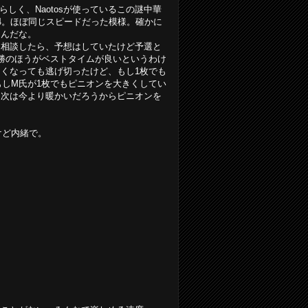
転らしく、Naotosが使っているこの謎中華
7094。ほぼ同じスピードだった模様。確かに
たんだな。
氏に相談したら、予想はしていたけど予選と
勝のほうがベストタイムが良いというわけ
くなっても逃げ切ったけど、もし1枚でも
もしM氏が1枚でもピニオンを大きくしてい
。次は今より暖かいだろうからピニオンを
けど内緒で。