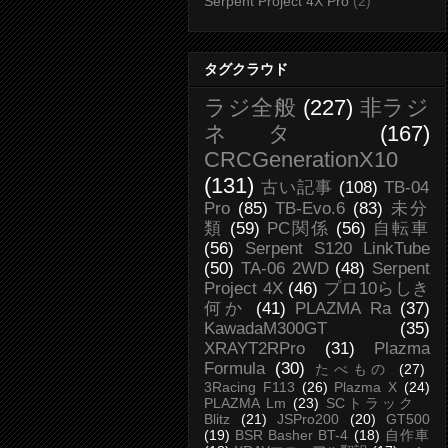
Serpent Project 4X Pro
(2)
タグクラウド
ラジ全般
(227)
非ラジ
ネタ
(167)
CRCGenerationX10
(131)
古い記事
(108)
TB-04
Pro
(85)
TB-Evo.6
(83)
未分
類
(59)
PC関係
(56)
自転車
(56)
Serpent S120 LinkTube
(50)
TA-06 2WD
(48)
Serpent
Project 4X
(46)
プロ10らしき
何か
(41)
PLAZMA Ra
(37)
KawadaM300GT
(35)
XRAYT2RPro
(31)
Plazma
Formula
(30)
たべもの
(27)
3Racing F113
(26)
Plazma X
(24)
PLAZMA Lm
(23)
SCトラック
Blitz
(21)
JSPro200
(20)
GT500
(19)
BSR Basher BT-4
(18)
自作車