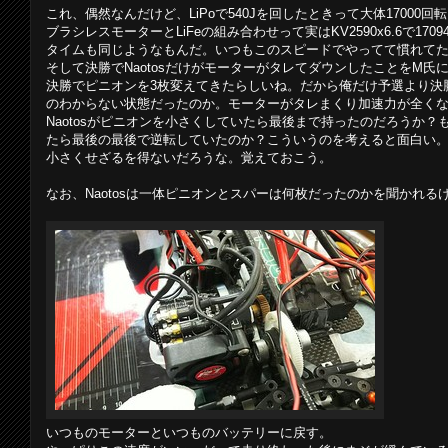
これ、偶然なんだけど、LiPoで540Jを回したときって大体17000回
ブラシレスモーターとLiFeの組み合わせって実はKV2590x6.6で1
タイムも同じようなもんだ。いつもこのスピードでやってて慣れて
そして決勝でNaotosだけがモーターがタレてダウンしたことをM
決勝でピニオンを3枚変えてきたらしいね。だから俺だけ予選より決
のわからない状態だったのか。モーターがタレまくり加速力が全くな
Naotosがピニオンを小さくしていたら最後まで持ったのだろうか？
たら最後の最後で逆転していたのか？こういうのを考えると面白い
小さくせざるを得ないだろうな。覚えておこう。
なお、Naotosは一体ピニオンとスパーは何枚だったのかを聞かれる
いつものモーターといつものバッテリーに戻す。