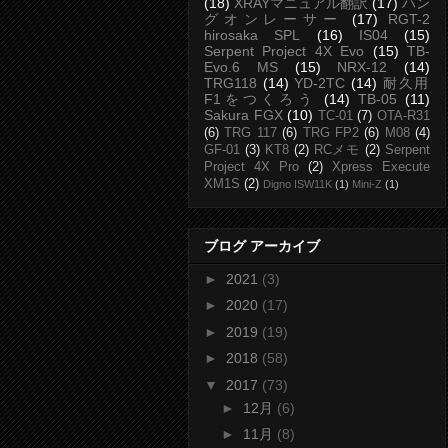
(18)
XRAYマニュアル翻訳
(17)
ハン
グオンレーサー
(17)
RGT-2
hirosaka SPL
(16)
IS04
(15)
Serpent Project 4X Evo
(15)
TB-
Evo.6 MS
(15)
NRX-12
(14)
TRG118
(14)
YD-2TC
(14)
耐久用
F1をつくろう
(14)
TB-05
(11)
Sakura FGX
(10)
TC-01
(7)
OTA-R31
(6)
TRG 117
(6)
TRG FP2
(6)
M08
(4)
GF-01
(3)
KT8
(2)
RCメモ
(2)
Serpent
Project 4X Pro
(2)
Xpress Execute
XM1S
(2)
Digno ISW11K
(1)
Mini-Z
(1)
ブログ アーカイブ
►
2021
(3)
►
2020
(17)
►
2019
(19)
►
2018
(58)
▼
2017
(73)
►
12月
(6)
►
11月
(8)