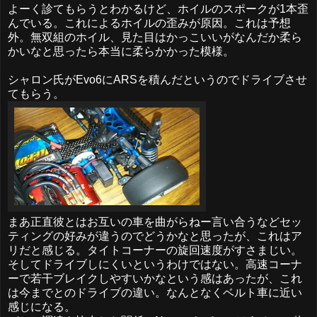
よーく診てもらうとわかるけど、ホイルのスポークが1本歪
んでいる。これによるホイルの歪みが原因。これは予想
外。無双組のホイル、見た目はかっこいいがなんだか柔ら
かいなと思ったら本当に柔らかかった模様。
シャロン氏がEvo6にARSを積んだというのでドライブさせ
てもらう。
まあ正直彼とはお互いの車を曲がらねー言い合うなどセッ
ティングの好みが違うのでどうかなと思ったが、これはア
リだと感じる。タイトコーナーの旋回速度がすさまじい。
そしてドライブしにくいというわけではない。高速コーナ
ーで若干ブレイクしやすいかなという感はあったが、これ
は今までとのドライブの違い。なんとなくベルト車に近い
感じになる。