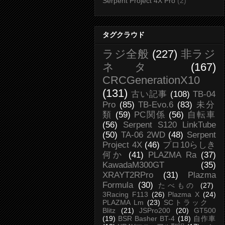
Serpent Project 4X Pro
(2)
タグクラウド
ラジ全般
(227)
非ラジ
ネタ
(167)
CRCGenerationX10
(131)
古い記事
(108)
TB-04
Pro
(85)
TB-Evo.6
(83)
未分
類
(59)
PC関係
(56)
自転車
(56)
Serpent S120 LinkTube
(50)
TA-06 2WD
(48)
Serpent
Project 4X
(46)
プロ10らしき
何か
(41)
PLAZMA Ra
(37)
KawadaM300GT
(35)
XRAYT2RPro
(31)
Plazma
Formula
(30)
たべもの
(27)
3Racing F113
(26)
Plazma X
(24)
PLAZMA Lm
(23)
SCトラック
Blitz
(21)
JSPro200
(20)
GT500
(19)
BSR Basher BT-4
(18)
自作車