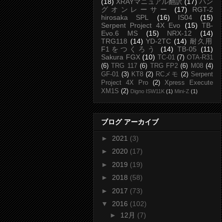
(18)
XRAYマニュアル翻訳
(17)
ハン
グオンレーサー
(17)
RGT-2
hirosaka SPL
(16)
IS04
(15)
Serpent Project 4X Evo
(15)
TB-
Evo.6 MS
(15)
NRX-12
(14)
TRG118
(14)
YD-2TC
(14)
耐久用
F1をつくろう
(14)
TB-05
(11)
Sakura FGX
(10)
TC-01
(7)
OTA-R31
(6)
TRG 117
(6)
TRG FP2
(6)
M08
(4)
GF-01
(3)
KT8
(2)
RCメモ
(2)
Serpent
Project 4X Pro
(2)
Xpress Execute
XM1S
(2)
Digno ISW11K
(1)
Mini-Z
(1)
ブログ アーカイブ
►
2021
(3)
►
2020
(17)
►
2019
(19)
►
2018
(58)
►
2017
(73)
▼
2016
(102)
►
12月
(7)