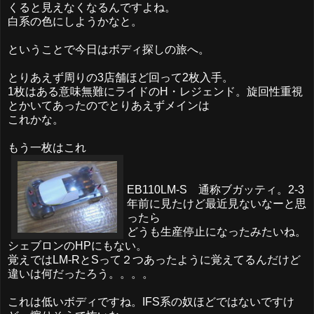
くると見えなくなるんですよね。
白系の色にしようかなと。
ということで今日はボディ探しの旅へ。
とりあえず周りの3店舗ほど回って2枚入手。
1枚はある意味無難にライドのH・レジェンド。旋回性重視
とかいてあったのでとりあえずメインは
これかな。
もう一枚はこれ
EB110LM-S 通称ブガッティ。2-3
年前に見たけど最近見ないなーと思
ったら
どうも生産停止になったみたいね。
シェブロンのHPにもない。
覚えではLM-RとSって２つあったように覚えてるんだけど
違いは何だったろう。。。。
これは低いボディですね。IFS系の奴ほどではないですけ