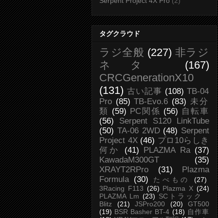
Serpent Project 4X Pro
(2)
タグクラウド
ラジ全般
(227)
非ラジ
ネタ
(167)
CRCGenerationX10
(131)
古い記事
(108)
TB-04
Pro
(85)
TB-Evo.6
(83)
未分
類
(59)
PC関係
(56)
自転車
(56)
Serpent S120 LinkTube
(50)
TA-06 2WD
(48)
Serpent
Project 4X
(46)
プロ10らしき
何か
(41)
PLAZMA Ra
(37)
KawadaM300GT
(35)
XRAYT2RPro
(31)
Plazma
Formula
(30)
たべもの
(27)
3Racing F113
(26)
Plazma X
(24)
PLAZMA Lm
(23)
SCトラック
Blitz
(21)
JSPro200
(20)
GT500
(19)
BSR Basher BT-4
(18)
自作車