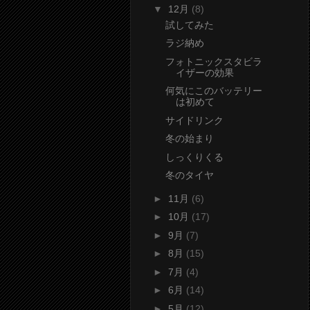
▼
12月
(8)
試してみた
ラジ納め
フォトニックスタビラ
イザーの効果
何気にこのバッテリー
は初めて
サイドリンク
冬の始まり
しっくりくる
冬のタイヤ
►
11月
(6)
►
10月
(17)
►
9月
(7)
►
8月
(15)
►
7月
(4)
►
6月
(14)
►
5月
(12)