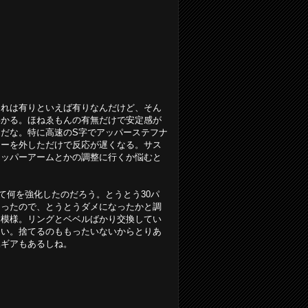
これは有りといえば有りなんだけど、そん
わかる。ほねゑもんの有無だけで安定感が
だな。特に高速のS字でアッパーステフナ
ナーを外しただけで反応が遅くなる。サス
アッパーアームとかの調整に行くか悩むと
って何を強化したのだろう。とうとう30パ
なったので、とうとうダメになったかと調
た模様。リングとベベルばかり交換してい
ない。捨てるのももったいないからとりあ
属ギアもあるしね。