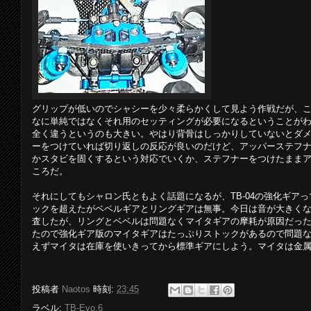
グリップが低いのでシャシーを少々柔らかくして見よう作戦だが、
なに単純ではなくそれ用のセッティングが必要になるということが
全く違うというのも大きい。やはり背骨はしっかりしていないとダメ
ーをつけていれば切り返しの反応が良いのだけど、アッパーステフ
かスタビを固くするという対応でいくか、ステフナーをつけたまま
ころだ。
それにしてもシャロン氏ともよく話題になるが、TB-04の強化ギア
ックを超えたがベベルギアとリングギアは無事。今日は音が大きく
査したが、リングとベベルは問題なくマイタギアの摩耗が原因だっ
たので強化ギア版のマイタギアはたっぷりストックがあるので問題
えずマイタは在庫を使いきってから標準ギアにしよう。マイタは金
投稿者
Naotos
時刻:
23:45
ラベル:
TB-Evo.6