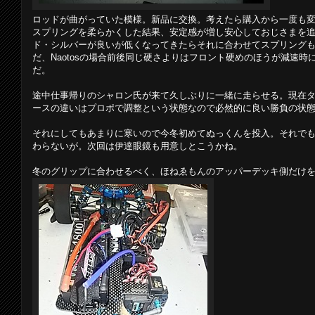
ロッドが曲がっていた模様。新品に交換。考えたら購入から一度も
スプリングを柔らかくした結果、安定感が増し安心しておじさまを
ド・シルバーが良いが低くなってきたらそれに合わせてスプリング
だ、Naotosの場合前後同じ硬さよりはフロント硬めのほうが減速
だ。
途中仕事帰りのシャロン氏が来て久しぶりに一緒に走らせる。現在
ースの違いはプロポで調整という状態なので必然的に良い勝負の状
それにしてもあまりに寒いので今冬初めてぬっくんを投入。それで
わらないが。次回は伊達眼鏡も用意しとこうかね。
冬のグリップに合わせるべく、ほねゑもんのアッパーデッキ側だけ