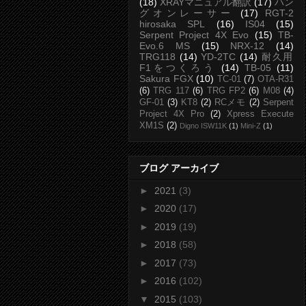
(18)
XRAYマニュアル翻訳
(17)
ハン
グオンレーサー
(17)
RGT-2
hirosaka SPL
(16)
IS04
(15)
Serpent Project 4X Evo
(15)
TB-
Evo.6 MS
(15)
NRX-12
(14)
TRG118
(14)
YD-2TC
(14)
耐久用
F1をつくろう
(14)
TB-05
(11)
Sakura FGX
(10)
TC-01
(7)
OTA-R31
(6)
TRG 117
(6)
TRG FP2
(6)
M08
(4)
GF-01
(3)
KT8
(2)
RCメモ
(2)
Serpent
Project 4X Pro
(2)
Xpress Execute
XM1S
(2)
Digno ISW11K
(1)
Mini-Z
(1)
ブログ アーカイブ
►
2021
(3)
►
2020
(17)
►
2019
(19)
►
2018
(58)
►
2017
(73)
►
2016
(102)
▼
2015
(103)