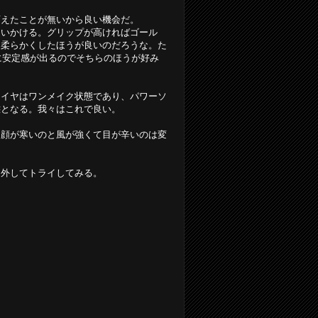
変えたことが無いから良い機会だ。
追いかける。グリップが高ければゴール
も柔らかくしたほうが良いのだろうな。た
時に安定感が出るのでそちらのほうが好み
タイヤはワンメイク状態であり、パワーソ
態となる。我々はこれで良い。
も顔が寒いのと風が強くて目が辛いのは変
を外してトライしてみる。