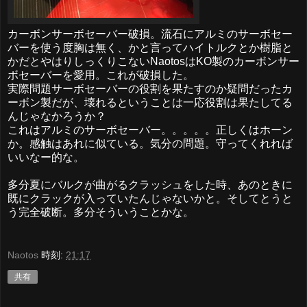
カーボンサーボセーバー破損。流石にアルミのサーボセー
バーを使う度胸は無く、かと言ってハイトルクとか樹脂と
かだとやはりしっくりこないNaotosはKO製のカーボンサー
ボセーバーを愛用。これが破損した。
実際問題サーボセーバーの役割を果たすのか疑問だったカ
ーボン製だが、壊れるということは一応役割は果たしてる
んじゃなかろうか？
これはアルミのサーボセーバー。。。。。正しくはホーン
か。感触はあれに似ている。気分の問題。守ってくれれば
いいなー的な。
多分夏にバルクが曲がるクラッシュをした時、あのときに
既にクラックが入っていたんじゃないかと。そしてとうと
う完全破断。多分そういうことかな。
Naotos
時刻:
21:17
共有