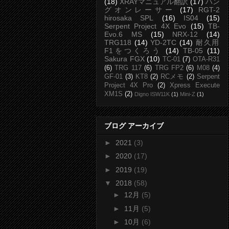
(18)
XRAYマニュアル翻訳
(17)
ハン
グオンレーサー
(17)
RGT-2
hirosaka SPL
(16)
IS04
(15)
Serpent Project 4X Evo
(15)
TB-
Evo.6 MS
(15)
NRX-12
(14)
TRG118
(14)
YD-2TC
(14)
耐久用
F1をつくろう
(14)
TB-05
(11)
Sakura FGX
(10)
TC-01
(7)
OTA-R31
(6)
TRG 117
(6)
TRG FP2
(6)
M08
(4)
GF-01
(3)
KT8
(2)
RCメモ
(2)
Serpent
Project 4X Pro
(2)
Xpress Execute
XM1S
(2)
Digno ISW11K
(1)
Mini-Z
(1)
ブログ アーカイブ
►
2021
(3)
►
2020
(17)
►
2019
(19)
▼
2018
(58)
►
12月
(5)
►
11月
(5)
►
10月
(6)