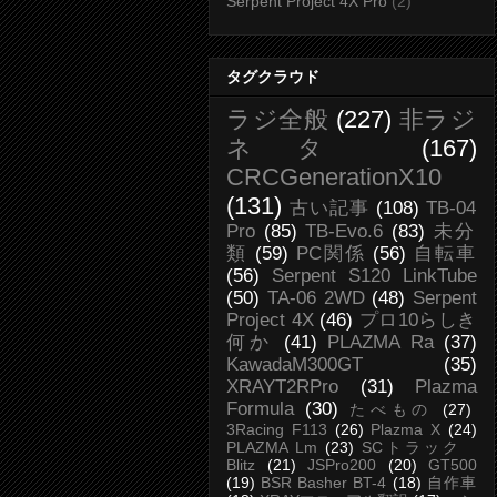
Serpent Project 4X Pro
(2)
タグクラウド
ラジ全般
(227)
非ラジ
ネタ
(167)
CRCGenerationX10
(131)
古い記事
(108)
TB-04
Pro
(85)
TB-Evo.6
(83)
未分
類
(59)
PC関係
(56)
自転車
(56)
Serpent S120 LinkTube
(50)
TA-06 2WD
(48)
Serpent
Project 4X
(46)
プロ10らしき
何か
(41)
PLAZMA Ra
(37)
KawadaM300GT
(35)
XRAYT2RPro
(31)
Plazma
Formula
(30)
たべもの
(27)
3Racing F113
(26)
Plazma X
(24)
PLAZMA Lm
(23)
SCトラック
Blitz
(21)
JSPro200
(20)
GT500
(19)
BSR Basher BT-4
(18)
自作車